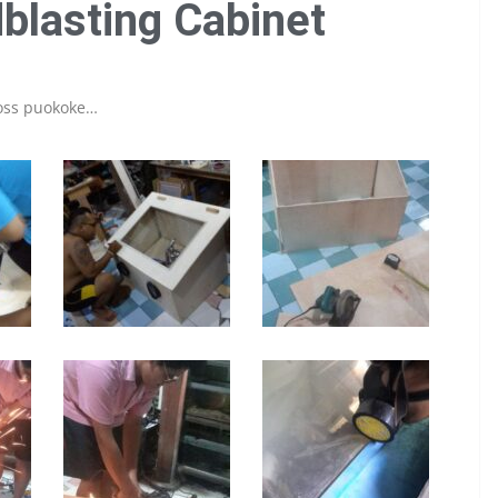
blasting Cabinet
joss puokoke…