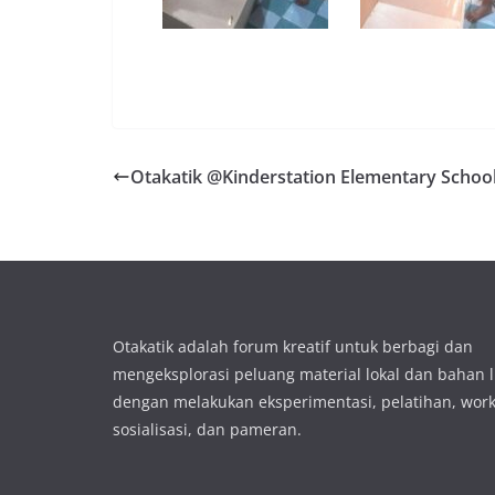
Otakatik @Kinderstation Elementary Schoo
Otakatik adalah forum kreatif untuk berbagi dan
mengeksplorasi peluang material lokal dan bahan 
dengan melakukan eksperimentasi, pelatihan, wor
sosialisasi, dan pameran.