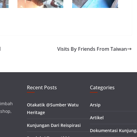
l
Visits By Friends From Taiwan
Recent Posts
Categories
limbah
Otakatik @Sumber Watu
Arsip
kshop,
Heritage
Artikel
Kunjungan Dari Reispirasi
Dokumentasi Kunjung